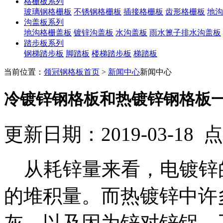
格栅板系列
玻璃钢格栅板
不锈钢格栅板
插接格栅板
齿形格栅板
地沟
沟盖板系列
地沟格栅盖板
镀锌沟盖板
水沟盖板
雨水篦子排水沟盖板
踏步板系列
钢梯踏步板
脚踏板
楼梯踏步板
梯踏板
当前位置：
领冠钢格板首页
>
新闻中心
新闻中心
冷镀锌钢格板和热镀锌钢格板
更新日期：2019-03-18
从耗锌量来看，电镀锌
的堆积量。而热镀锌中许
灰，以及因为锌对锌锅、