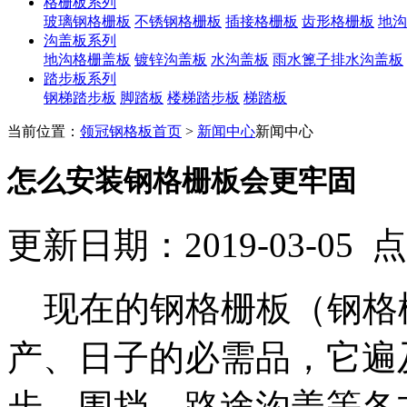
格栅板系列
玻璃钢格栅板
不锈钢格栅板
插接格栅板
齿形格栅板
地沟
沟盖板系列
地沟格栅盖板
镀锌沟盖板
水沟盖板
雨水篦子排水沟盖板
踏步板系列
钢梯踏步板
脚踏板
楼梯踏步板
梯踏板
当前位置：
领冠钢格板首页
>
新闻中心
新闻中心
怎么安装钢格栅板会更牢固
更新日期：2019-03-05
现在的钢格栅板（钢格
产、日子的必需品，它遍
步、围挡、路途沟盖等各