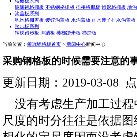
格栅板系列
玻璃钢格栅板
不锈钢格栅板
插接格栅板
齿形格栅板
地沟
沟盖板系列
地沟格栅盖板
镀锌沟盖板
水沟盖板
雨水篦子排水沟盖板
踏步板系列
钢梯踏步板
脚踏板
楼梯踏步板
梯踏板
当前位置：
领冠钢格板首页
>
新闻中心
新闻中心
采购钢格板的时候需要注意的
更新日期：2019-03-08
没有考虑生产加工过程
尺度的时分往往是依据图
想化的定尺度因而没考虑