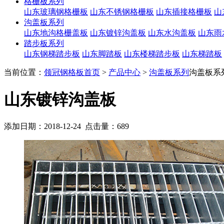
格栅板系列
山东玻璃钢格栅板
山东不锈钢格栅板
山东插接格栅板
山
沟盖板系列
山东地沟格栅盖板
山东镀锌沟盖板
山东水沟盖板
山东雨
踏步板系列
山东钢梯踏步板
山东脚踏板
山东楼梯踏步板
山东梯踏板
当前位置：
领冠钢格板首页
>
产品中心
>
沟盖板系列
沟盖板系
山东镀锌沟盖板
添加日期：2018-12-24 点击量：
689