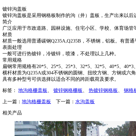
镀锌沟盖板
镀锌沟盖板是采用钢格板制作的沟（井）盖板，生产出来以后
简介
广泛应用于市政道路、园林设施、住宅小区、学校、体育场管
材质
材质一般选用普通碳钢Q235A,Q235B，不锈钢，铝板。有普
表面处理
一般可进行热镀锌，冷镀锌，喷漆，不处理以上几种。
常用规格
扁钢常用规格有20*5、25*5、25*3、32*5、32*5、40*5、40*3、
横杆材质为Q235A或304不锈钢的圆钢、扭绞方钢、方钢或六角
具有多种型号可供选择以适合不同的跨距载荷及要求。
标签：
地沟格栅盖板
、
镀锌钢格栅板
、
热镀锌钢格板
、
钢格
上一篇：
地沟格栅盖板
下一篇：
水沟盖板
相关产品