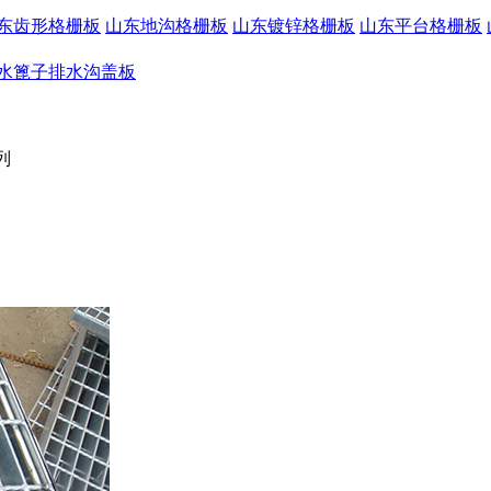
东齿形格栅板
山东地沟格栅板
山东镀锌格栅板
山东平台格栅板
水篦子排水沟盖板
列