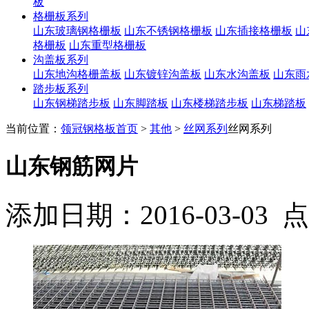
板
格栅板系列
山东玻璃钢格栅板
山东不锈钢格栅板
山东插接格栅板
山
格栅板
山东重型格栅板
沟盖板系列
山东地沟格栅盖板
山东镀锌沟盖板
山东水沟盖板
山东雨
踏步板系列
山东钢梯踏步板
山东脚踏板
山东楼梯踏步板
山东梯踏板
当前位置：
领冠钢格板首页
>
其他
>
丝网系列
丝网系列
山东钢筋网片
添加日期：2016-03-03